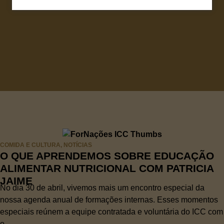
COMIDA E CULTURA
,
NOTÍCIAS
O QUE APRENDEMOS SOBRE EDUCAÇÃO
ALIMENTAR NUTRICIONAL COM PATRICIA
JAIME
No dia 30 de abril, vivemos mais um encontro especial da
nossa agenda anual de formações internas. Esses momentos
especiais reúnem a equipe contratada e voluntária do ICC com
o...