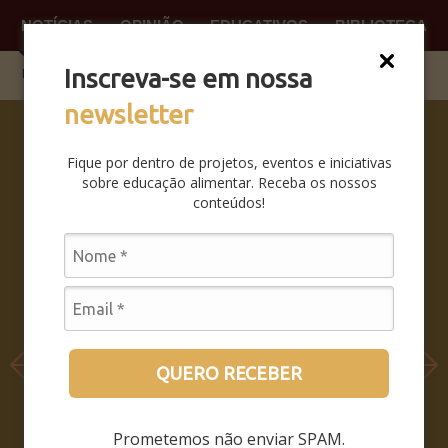
NOTÍCIAS
OPINIÃO
EDUCATIVOS
BIBLIOTECA
O QUE
FAÇA P
Inscreva-se em nossa
newsletter
SABERES
DA BOCA
Fique por dentro de projetos, eventos e iniciativas
PRA BOCA:
sobre educação alimentar. Receba os nossos
SAIBA
conteúdos!
COMO FOI
O
SEMINÁRIO
LEIA MAIS
QUERO RECEBER
Prometemos não enviar SPAM.