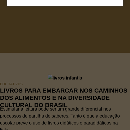
EDUCATIVOS
LIVROS PARA EMBARCAR NOS CAMINHOS
DOS ALIMENTOS E NA DIVERSIDADE
CULTURAL DO BRASIL
Estimular a leitura pode ser um grande diferencial nos
processos de partilha de saberes. Tanto é que a educação
escolar prevê o uso de livros didáticos e paradidáticos na
lista...