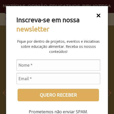
NOTÍCIAS
OPINIÃO
EDUCATIVOS
BIBLIOTECA
O QU
FAÇA 
Inscreva-se em nossa
newsletter
COMO
SER E
Fique por dentro de projetos, eventos e iniciativas
NÃO SER
sobre educação alimentar. Receba os nossos
– COMO
conteúdos!
PERMANE
CER
SENDO,
QUANDO
O MUNDO
INTEIRO
PASSA A
QUERO RECEBER
HABITAR
DENTRO
Prometemos não enviar SPAM.
DO SEU