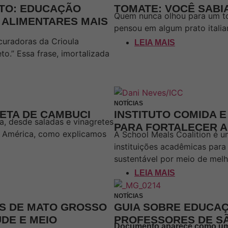
ETO: EDUCAÇÃO
TOMATE: VOCÊ SABI
Quem nunca olhou para um to
 ALIMENTARES MAIS
pensou em algum prato italia
 curadoras da Crioula
LEIA MAIS
o.” Essa frase, imortalizada
NOTÍCIAS
UETA DE CAMBUCI
INSTITUTO COMIDA 
a, desde saladas e vinagretes
PARA FORTALECER 
da América, como explicamos
A School Meals Coalition é um
instituições acadêmicas para
sustentável por meio de melho
LEIA MAIS
NOTÍCIAS
S DE MATO GROSSO
GUIA SOBRE EDUCAÇ
DE E MEIO
PROFESSORES DE S
Documento aparece como uma 