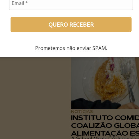
diversos. Ele é um fruto
igo...
QUERO RECEBER
Prometemos não enviar SPAM.
NOTÍCIAS
INSTITUTO COMI
COALIZÃO GLOB
ALIMENTAÇÃO E
A School Meals Coalition é u