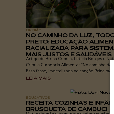
OPINIÃO
NO CAMINHO DA LUZ, TOD
PRETO: EDUCAÇÃO ALIME
RACIALIZADA PARA SISTE
MAIS JUSTOS E SAUDÁVEIS
Artigo de Bruna Crioula, Letícia Borges e Na
Crioula Curadoria Alimentar “No caminho da l
Essa frase, imortalizada na canção Principía, 
LEIA MAIS
EDUCATIVOS
RECEITA COZINHAS E INFÂN
BRUSQUETA DE CAMBUCI
O tomate está presente em muitas receitas pe