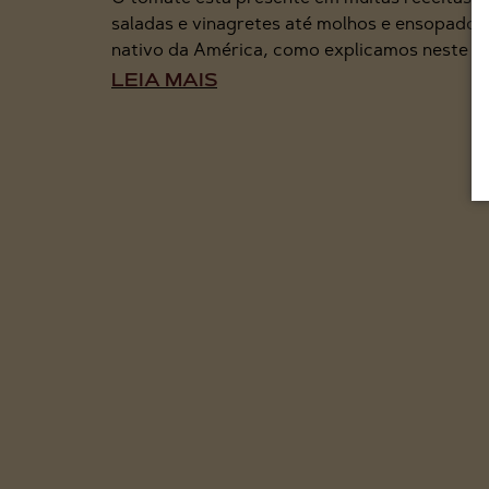
saladas e vinagretes até molhos e ensopados 
nativo da América, como explicamos neste art
LEIA MAIS