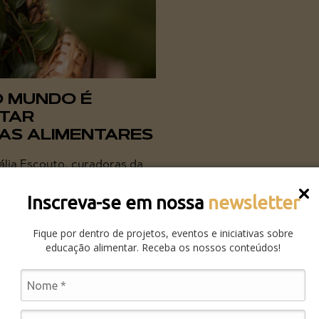
O MUNDO É
NTAR
MAS ALIMENTARES
tália Escouto, curadoras da
uz, todo mundo é preto.”
de Emicida,...
Inscreva-se em nossa
newsletter
Fique por dentro de projetos, eventos e iniciativas sobre
educação alimentar. Receba os nossos conteúdos!
CIAS:
lo Brasil afora, desde