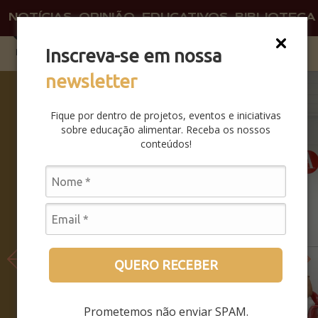
NOTÍCIAS
OPINIÃO
EDUCATIVOS
BIBLIOTECA
Inscreva-se em nossa
newsletter
SABERES
DA BOCA
Fique por dentro de projetos, eventos e iniciativas
PRA
sobre educação alimentar. Receba os nossos
BOCA:
conteúdos!
SAIBA
COMO
FOI O
SEMINÁRI
O
LEIA MAIS
QUERO RECEBER
Prometemos não enviar SPAM.