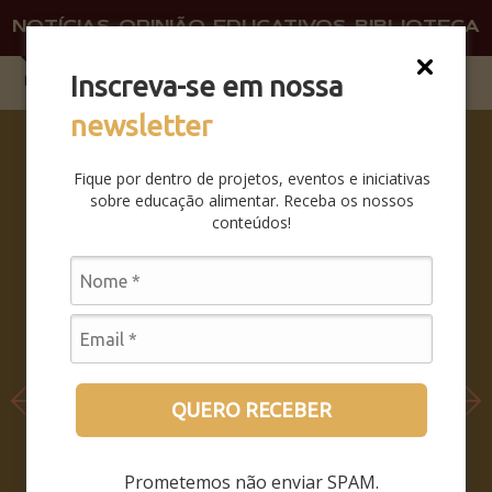
NOTÍCIAS
OPINIÃO
EDUCATIVOS
BIBLIOTECA
O QU
FAÇA 
Inscreva-se em nossa
newsletter
COMO
SER E
Fique por dentro de projetos, eventos e iniciativas
NÃO SER
sobre educação alimentar. Receba os nossos
– COMO
conteúdos!
PERMANE
CER
SENDO,
QUANDO
O MUNDO
INTEIRO
PASSA A
QUERO RECEBER
HABITAR
DENTRO
Prometemos não enviar SPAM.
DO SEU