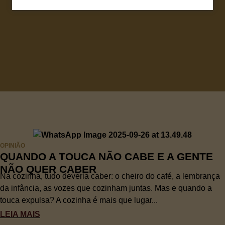
OPINIÃO
QUANDO A TOUCA NÃO CABE E A GENTE
NÃO QUER CABER
Na cozinha, tudo deveria caber: o cheiro do café, a lembrança
da infância, as vozes que cozinham juntas. Mas e quando a
touca expulsa? A cozinha é mais que lugar...
LEIA MAIS