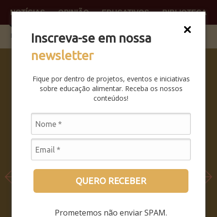
NOTÍCIAS
OPINIÃO
EDUCATIVOS
BIBLIOTECA
O QUE
FAÇA P
Inscreva-se em nossa
newsletter
SABERES
DA BOCA
Fique por dentro de projetos, eventos e iniciativas
PRA BOCA:
sobre educação alimentar. Receba os nossos
SAIBA
conteúdos!
COMO FOI
O
SEMINÁRIO
LEIA MAIS
QUERO RECEBER
Prometemos não enviar SPAM.