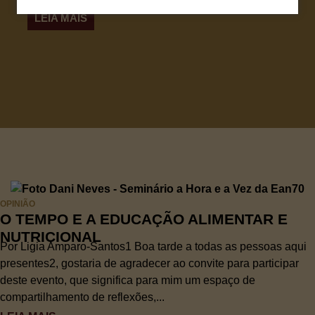
LEIA MAIS
OPINIÃO
O TEMPO E A EDUCAÇÃO ALIMENTAR E
NUTRICIONAL
Por Ligia Amparo-Santos1 Boa tarde a todas as pessoas aqui
presentes2, gostaria de agradecer ao convite para participar
deste evento, que significa para mim um espaço de
compartilhamento de reflexões,...