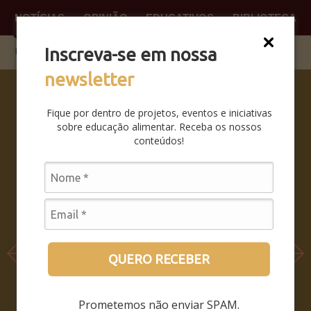
NOTÍCIAS
OPINIÃO
EDUCATIVOS
BIBLIOTECA
O QUE
FAÇA P
Inscreva-se em nossa
newsletter
COMO SER
E NÃO SER
Fique por dentro de projetos, eventos e iniciativas
– COMO
sobre educação alimentar. Receba os nossos
PERMANEC
conteúdos!
ER SENDO,
QUANDO O
MUNDO
INTEIRO
PASSA A
HABITAR
DENTRO DO
QUERO RECEBER
SEU
TERRITÓRI
Prometemos não enviar SPAM.
O?