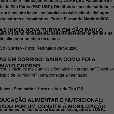
AS INICIA NOVA TURMA EM SÃO PAULO
nais do ensino fundamental poderão aprender na teoria e na
ão alimentar no chão da escola...
AS EM SORRISO: SAIBA COMO FOI A
 MATO GROSSO
cou o início de mais um ciclo formativo do programa “Cozinhas
cípio de Sorriso (MT) para conectar alimentação,...
EDUCAÇÃO ALIMENTAR E NUTRICIONAL:
CADO POR UM CONVITE À MOBILIZAÇÃO
aconteceu no Instituto de Estudos Avançados da USP...