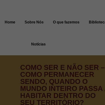
Home
Sobre Nós
O que fazemos
Bibliotec
Notícias
COMO SER E NÃO SER –
COMO PERMANECER
SENDO, QUANDO O
MUNDO INTEIRO PASSA 
HABITAR DENTRO DO
SEU TERRITÓRIO?