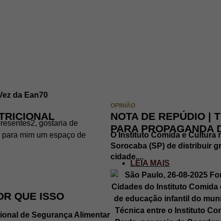
OPINIÃO
TRICIONAL
NOTA DE REPÚDIO |
resentes2, gostaria de
PARA PROPAGANDA 
ica para mim um espaço de
O Instituto Comida e Cultura 
Sorocaba (SP) de distribuir g
cidade....
LEIA MAIS
OR QUE ISSO
gional de Segurança Alimentar