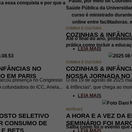
ica essa conquista e por que a
COMIDA E CULTURA
COZINHAS & INFÂNCI
Até o final do ano, profissio
prática como incluir a educaç
LEIA MAIS
COMIDA E CULTURA
INFÂNCIAS NO
COZINHAS & INFÂNCI
O EM PARIS
NOSSA JORNADA NO
 marcou presença no Congresso
O dia 19 de agosto de 2025 mar
 cofundadora do ICC, Ariela...
& Infâncias“, que chega ao muni
LEIA MAIS
NOTÍCIAS
OSTO SELETIVO
A HORA E A VEZ DA 
IR CONSUMO DE
SEMINÁRIO FOI MAR
Saiba como foi o evento que 
 E BETS
LEIA MAIS