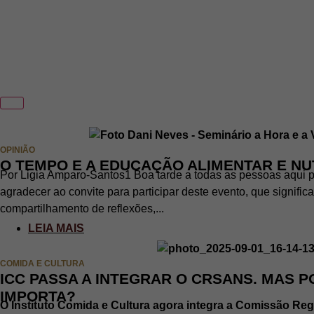
OPINIÃO
O TEMPO E A EDUCAÇÃO ALIMENTAR E NU
Por Ligia Amparo-Santos1 Boa tarde a todas as pessoas aqui p
agradecer ao convite para participar deste evento, que signif
compartilhamento de reflexões,...
LEIA MAIS
COMIDA E CULTURA
ICC PASSA A INTEGRAR O CRSANS. MAS P
IMPORTA?
O Instituto Comida e Cultura agora integra a Comissão Re