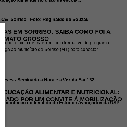
ducação alimentar no chão da escola...
IAS EM SORRISO: SAIBA COMO FOI A
O MATO GROSSO
arcou o início de mais um ciclo formativo do programa
chega ao município de Sorriso (MT) para conectar
A EDUCAÇÃO ALIMENTAR E NUTRICIONAL:
RCADO POR UM CONVITE À MOBILIZAÇÃO
e aconteceu no Instituto de Estudos Avançados da USP...