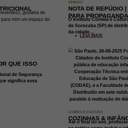
OPINIÃO
TRICIONAL
NOTA DE REPÚDIO 
resentes2, gostaria de
PARA PROPAGANDA
ica para mim um espaço de
O Instituto Comida e Cultur
de Sorocaba (SP) de distrib
da cidade....
LEIA MAIS
OR QUE ISSO
gional de Segurança
que significa essa
COMIDA E CULTURA
COZINHAS & INFÂN
Até o final do ano, profiss