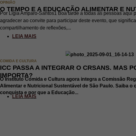
OPINIÃO
O TEMPO E A EDUCAÇÃO ALIMENTAR E NU
Por Ligia Amparo-Santos1 Boa tarde a todas as pessoas aqui p
agradecer ao convite para participar deste evento, que signif
compartilhamento de reflexões,...
LEIA MAIS
COMIDA E CULTURA
ICC PASSA A INTEGRAR O CRSANS. MAS P
IMPORTA?
O Instituto Comida e Cultura agora integra a Comissão Re
Alimentar e Nutricional Sustentável de São Paulo. Saiba o 
conquista e por que a Educação...
LEIA MAIS