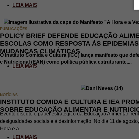
LEIA MAIS
PUBLICAÇÕES
POLICY BRIEF DEFENDE EDUCAÇÃO ALIM
ESCOLAS COMO RESPOSTA ÀS EPIDEMIAS
MUDANÇAS CLIMÁTICAS
O Instituto Comida e Cultura (ICC) lança manifesto que de
e Nutricional (EAN) como política pública estruturante....
LEIA MAIS
NOTÍCIAS
INSTITUTO COMIDA E CULTURA E IEA PR
SOBRE EDUCAÇÃO ALIMENTAR E NUTRICI
Evento discute o papel estratégico da Educação Alimentar frente
desigualdades sociais e à desinformação No dia 11 de agosto,
Hora e a...
LEIA MAIS