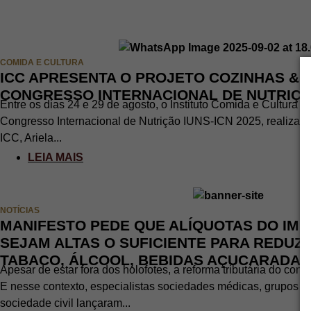
COMIDA E CULTURA
ICC APRESENTA O PROJETO COZINHAS & 
CONGRESSO INTERNACIONAL DE NUTRIÇÃ
Entre os dias 24 e 29 de agosto, o Instituto Comida e Cultura 
Congresso Internacional de Nutrição IUNS-ICN 2025, realizado
ICC, Ariela...
LEIA MAIS
NOTÍCIAS
MANIFESTO PEDE QUE ALÍQUOTAS DO IMP
SEJAM ALTAS O SUFICIENTE PARA REDUZ
TABACO, ÁLCOOL, BEBIDAS AÇUCARADAS
Apesar de estar fora dos holofotes, a reforma tributária do con
E nesse contexto, especialistas sociedades médicas, grupos d
sociedade civil lançaram...