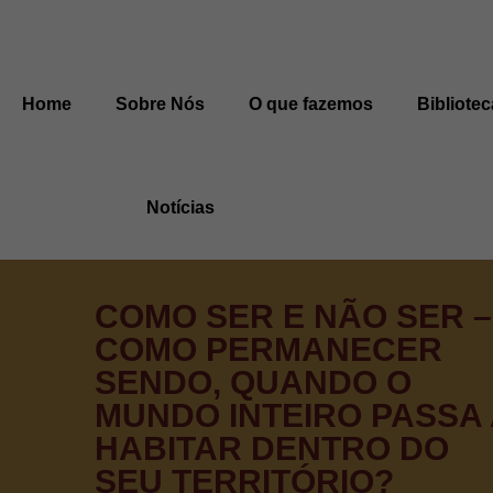
Home
Sobre Nós
O que fazemos
Bibliotec
Notícias
COMO SER E NÃO SER –
COMO PERMANECER
SENDO, QUANDO O
MUNDO INTEIRO PASSA 
HABITAR DENTRO DO
SEU TERRITÓRIO?