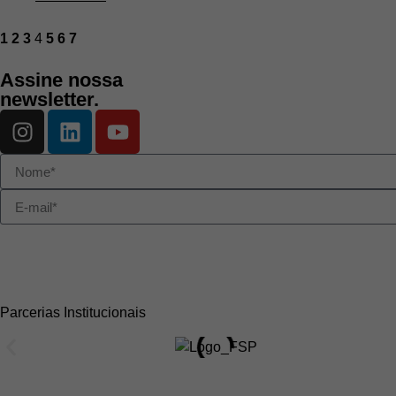
1
2
3
4
5
6
7
Assine nossa
newsletter.
Parcerias Institucionais