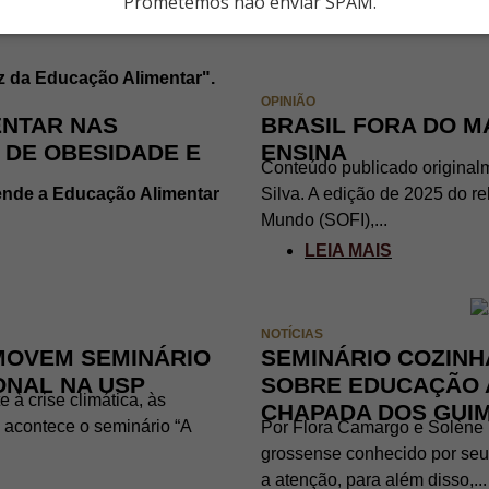
Prometemos não enviar SPAM.
OPINIÃO
ENTAR NAS
BRASIL FORA DO MA
 DE OBESIDADE E
ENSINA
Conteúdo publicado originalm
fende a Educação Alimentar
Silva. A edição de 2025 do re
Mundo (SOFI),...
LEIA MAIS
NOTÍCIAS
OMOVEM SEMINÁRIO
SEMINÁRIO COZINH
ONAL NA USP
SOBRE EDUCAÇÃO 
 à crise climática, às
CHAPADA DOS GUI
 acontece o seminário “A
Por Flora Camargo e Solène
grossense conhecido por seus
a atenção, para além disso,...