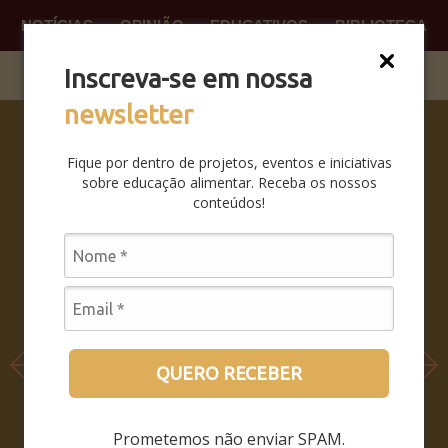
NOTÍCIAS
OPINIÃO
EDUCATIVOS
BIBLIOTECA
O QUE
FAÇA P
Inscreva-se em nossa
newsletter
SABERES
DA BOCA
Fique por dentro de projetos, eventos e iniciativas
PRA BOCA:
sobre educação alimentar. Receba os nossos
SAIBA
conteúdos!
COMO FOI
O
SEMINÁRIO
LEIA MAIS
QUERO RECEBER
Prometemos não enviar SPAM.