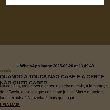
OPINIÃO
QUANDO A TOUCA NÃO CABE E A GENTE
NÃO QUER CABER
Na cozinha, tudo deveria caber: o cheiro do café, a lembrança
da infância, as vozes que cozinham juntas. Mas e quando a
touca expulsa? A cozinha é mais que lugar...
LEIA MAIS