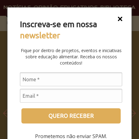
NOTÍCIAS
OPINIÃO
EDUCATIVOS
BIBLIOTECA
O QU
FAÇA 
Inscreva-se em nossa
newsletter
COMO
SER E
Fique por dentro de projetos, eventos e iniciativas
NÃO SER
sobre educação alimentar. Receba os nossos
– COMO
conteúdos!
PERMANE
CER
SENDO,
QUANDO
O MUNDO
INTEIRO
PASSA A
QUERO RECEBER
HABITAR
DENTRO
Prometemos não enviar SPAM.
DO SEU