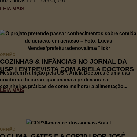
duas horas de conversa, em...
LEIA MAIS
OPINIÃO
COZINHAS & INFÂNCIAS NO JORNAL DA
USP | ENTREVISTA COM ARIELA DOCTORS
Mestra em Nutrição pela USP, Ariela Doctores é uma das
criadoras do curso, que ensina a professoras e
cozinheiras práticas de como melhorar a alimentação....
LEIA MAIS
OPINIÃO
O CLIMA, GATES E A COP30 | POR JOSÉ