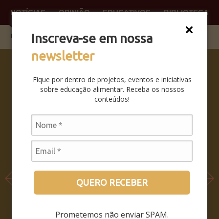
NOTÍCIAS
OPINIÃO
EDUCATIVOS
BIBLIOTECA
O QUE
FAÇA P
Inscreva-se em nossa
newsletter
SABERES
DA BOCA
Fique por dentro de projetos, eventos e iniciativas
PRA BOCA:
sobre educação alimentar. Receba os nossos
SAIBA
conteúdos!
COMO FOI
O
SEMINÁRIO
LEIA MAIS
QUERO RECEBER
Prometemos não enviar SPAM.