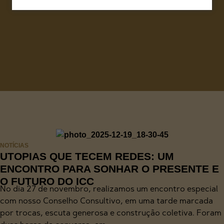
NOTÍCIAS
UTOPIAS QUE TECEM REDES: UM
ENCONTRO PARA SONHAR O PRESENTE E
O FUTURO DO ICC
No dia 27 de novembro, realizamos um encontro especial
com nosso Conselho Consultivo, em uma tarde marcada
por trocas, escuta generosa e construção coletiva. Foram