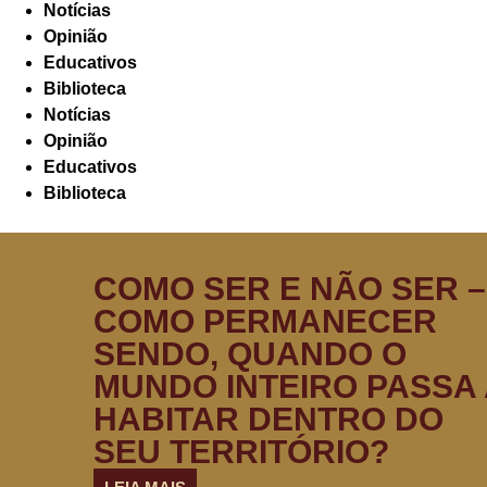
Notícias
Opinião
Educativos
Biblioteca
Notícias
Opinião
Educativos
Biblioteca
COMO SER E NÃO SER –
COMO PERMANECER
SENDO, QUANDO O
MUNDO INTEIRO PASSA 
HABITAR DENTRO DO
SEU TERRITÓRIO?