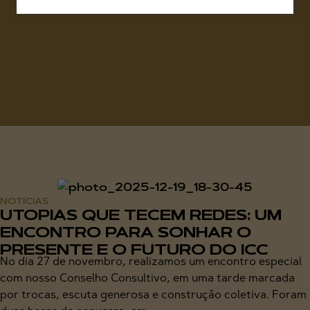
NOTÍCIAS
UTOPIAS QUE TECEM REDES: UM
ENCONTRO PARA SONHAR O
PRESENTE E O FUTURO DO ICC
No dia 27 de novembro, realizamos um encontro especial
com nosso Conselho Consultivo, em uma tarde marcada
por trocas, escuta generosa e construção coletiva. Foram