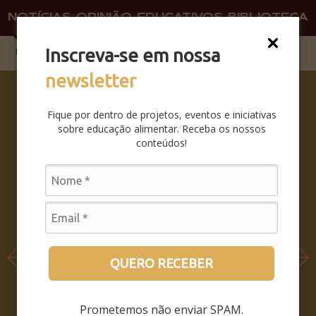
NOTÍCIAS
OPINIÃO
EDUCATIVOS
BIBLIOTECA
O QU
FAÇA 
Inscreva-se em nossa
newsletter
SABERES
DA BOCA
Fique por dentro de projetos, eventos e iniciativas
PRA
sobre educação alimentar. Receba os nossos
BOCA:
conteúdos!
SAIBA
COMO
FOI O
SEMINÁRI
O
LEIA MAIS
QUERO RECEBER
Prometemos não enviar SPAM.