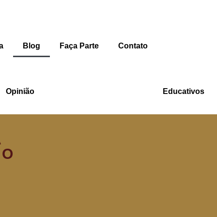
a
Blog
Faça Parte
Contato
Opinião
Educativos
A
 O