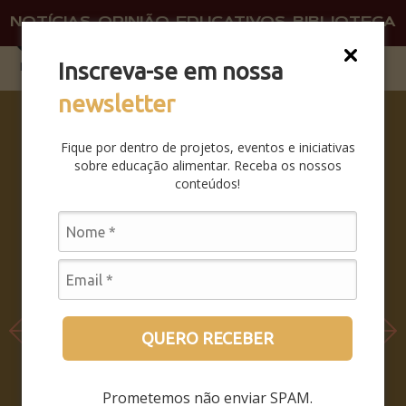
NOTÍCIAS
OPINIÃO
EDUCATIVOS
BIBLIOTECA
O QU
FAÇA 
Inscreva-se em nossa
newsletter
COMO
SER E
Fique por dentro de projetos, eventos e iniciativas
NÃO SER
sobre educação alimentar. Receba os nossos
– COMO
conteúdos!
PERMANE
CER
SENDO,
QUANDO
O MUNDO
INTEIRO
PASSA A
QUERO RECEBER
HABITAR
DENTRO
Prometemos não enviar SPAM.
DO SEU