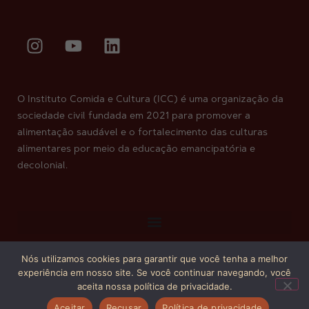
O Instituto Comida e Cultura (ICC) é uma organização da
sociedade civil fundada em 2021 para promover a
alimentação saudável e o fortalecimento das culturas
alimentares por meio da educação emancipatória e
decolonial.
Nós utilizamos cookies para garantir que você tenha a melhor
Copyright © 2026. Todos os direitos reservados.
experiência em nosso site. Se você continuar navegando, você
aceita nossa política de privacidade.
Aceitar
Recusar
Política de privacidade