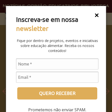
NOTÍCIAS
OPINIÃO
EDUCATIVOS
BIBLIOTECA
O QU
FAÇA 
Inscreva-se em nossa
newsletter
SABERES
DA BOCA
Fique por dentro de projetos, eventos e iniciativas
PRA
sobre educação alimentar. Receba os nossos
BOCA:
conteúdos!
SAIBA
COMO
FOI O
SEMINÁRI
O
LEIA MAIS
QUERO RECEBER
Prometemos não enviar SPAM.