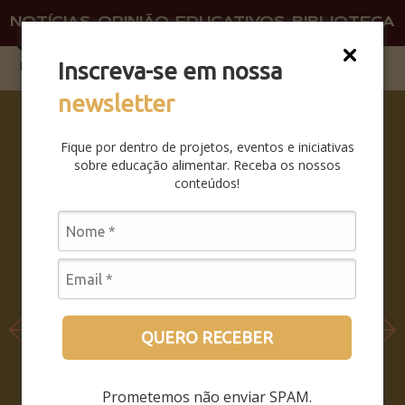
NOTÍCIAS
OPINIÃO
EDUCATIVOS
BIBLIOTECA
O QU
FAÇA 
Inscreva-se em nossa
newsletter
SABERES
DA BOCA
Fique por dentro de projetos, eventos e iniciativas
PRA
sobre educação alimentar. Receba os nossos
BOCA:
conteúdos!
SAIBA
COMO
FOI O
SEMINÁRI
O
LEIA MAIS
QUERO RECEBER
Prometemos não enviar SPAM.