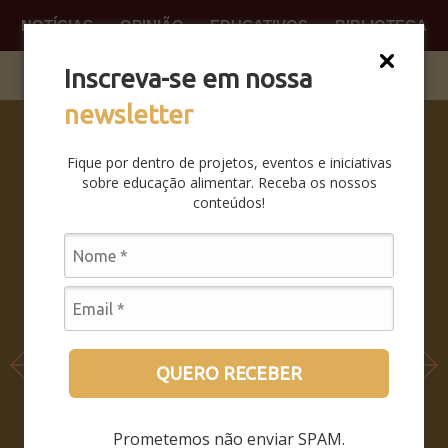
NOTÍCIAS
OPINIÃO
EDUCATIVOS
BIBLIOTECA
O QUE
FAÇA P
Inscreva-se em nossa
newsletter
SABERES
DA BOCA
Fique por dentro de projetos, eventos e iniciativas
PRA BOCA:
sobre educação alimentar. Receba os nossos
SAIBA
conteúdos!
COMO FOI
O
SEMINÁRIO
LEIA MAIS
QUERO RECEBER
Prometemos não enviar SPAM.