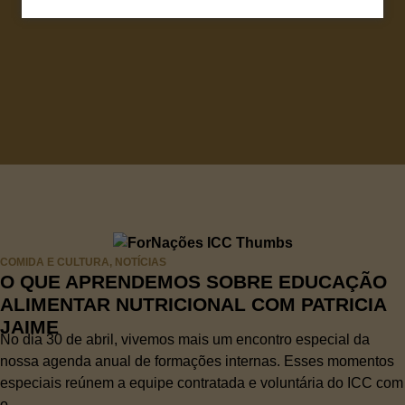
COMIDA E CULTURA
,
NOTÍCIAS
O QUE APRENDEMOS SOBRE EDUCAÇÃO
ALIMENTAR NUTRICIONAL COM PATRICIA
JAIME
No dia 30 de abril, vivemos mais um encontro especial da
nossa agenda anual de formações internas. Esses momentos
especiais reúnem a equipe contratada e voluntária do ICC com
o...