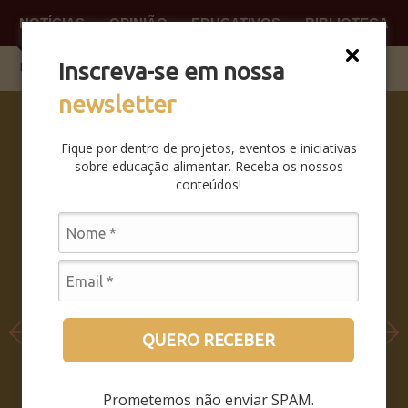
NOTÍCIAS
OPINIÃO
EDUCATIVOS
BIBLIOTECA
O QUE
FAÇA P
Inscreva-se em nossa
newsletter
SABERES
DA BOCA
Fique por dentro de projetos, eventos e iniciativas
PRA BOCA:
sobre educação alimentar. Receba os nossos
SAIBA
conteúdos!
COMO FOI
O
SEMINÁRIO
LEIA MAIS
QUERO RECEBER
Prometemos não enviar SPAM.