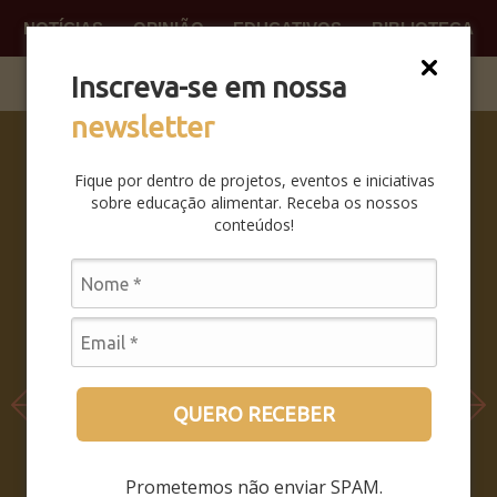
NOTÍCIAS
OPINIÃO
EDUCATIVOS
BIBLIOTECA
O QUE
FAÇA P
Inscreva-se em nossa
newsletter
SABERES
DA BOCA
Fique por dentro de projetos, eventos e iniciativas
PRA BOCA:
sobre educação alimentar. Receba os nossos
SAIBA
conteúdos!
COMO FOI
O
SEMINÁRIO
LEIA MAIS
QUERO RECEBER
Prometemos não enviar SPAM.