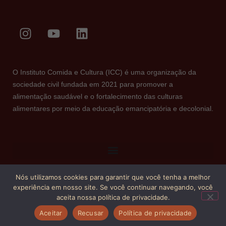
O Instituto Comida e Cultura (ICC) é uma organização da
sociedade civil fundada em 2021 para promover a
alimentação saudável e o fortalecimento das culturas
alimentares por meio da educação emancipatória e decolonial.
Nós utilizamos cookies para garantir que você tenha a melhor
Copyright © 2026. Todos os direitos reservados.
experiência em nosso site. Se você continuar navegando, você
aceita nossa política de privacidade.
Aceitar
Recusar
Política de privacidade