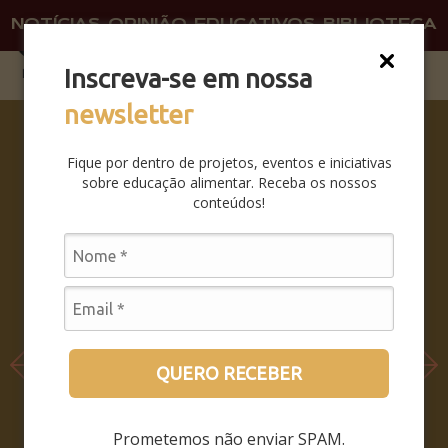
NOTÍCIAS
OPINIÃO
EDUCATIVOS
BIBLIOTECA
O QU
FAÇA 
Inscreva-se em nossa
newsletter
SABERES
DA BOCA
Fique por dentro de projetos, eventos e iniciativas
PRA
sobre educação alimentar. Receba os nossos
BOCA:
conteúdos!
SAIBA
COMO
FOI O
SEMINÁRI
O
LEIA MAIS
QUERO RECEBER
Prometemos não enviar SPAM.