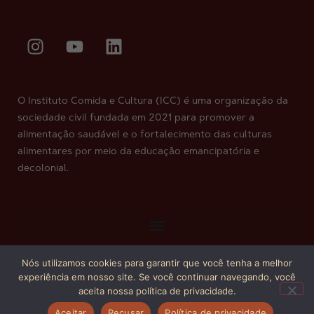
O Instituto Comida e Cultura (ICC) é uma organização da
sociedade civil fundada em 2021 para promover a
alimentação saudável e o fortalecimento das culturas
alimentares por meio da educação emancipatória e
decolonial.
Nós utilizamos cookies para garantir que você tenha a melhor
Copyright © 2026. Todos os direitos reservados.
experiência em nosso site. Se você continuar navegando, você
aceita nossa política de privacidade.
Aceitar
Recusar
Política de privacidade