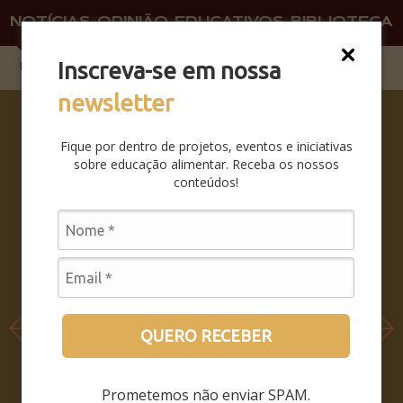
NOTÍCIAS
OPINIÃO
EDUCATIVOS
BIBLIOTECA
O QU
FAÇA 
Inscreva-se em nossa
newsletter
SABERES
DA BOCA
Fique por dentro de projetos, eventos e iniciativas
PRA
sobre educação alimentar. Receba os nossos
BOCA:
conteúdos!
SAIBA
COMO
FOI O
SEMINÁRI
O
LEIA MAIS
QUERO RECEBER
Prometemos não enviar SPAM.