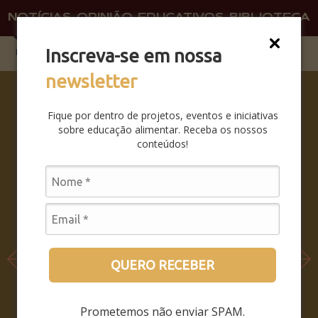
NOTÍCIAS
OPINIÃO
EDUCATIVOS
BIBLIOTECA
O QU
FAÇA 
Inscreva-se em nossa
newsletter
SABERES
DA BOCA
Fique por dentro de projetos, eventos e iniciativas
PRA
sobre educação alimentar. Receba os nossos
BOCA:
conteúdos!
SAIBA
COMO
FOI O
SEMINÁRI
O
LEIA MAIS
QUERO RECEBER
Prometemos não enviar SPAM.