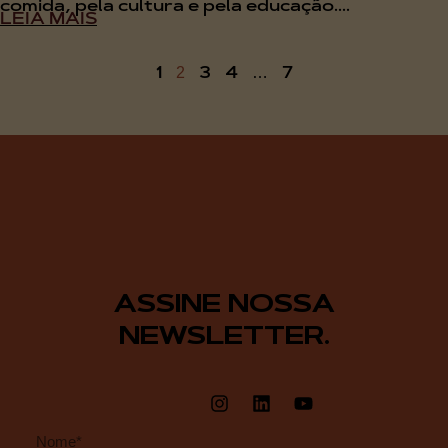
comida, pela cultura e pela educação....
LEIA MAIS
1
3
4
7
2
…
ASSINE NOSSA
NEWSLETTER.