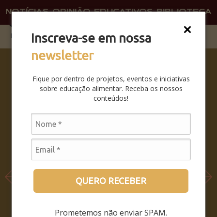
NOTÍCIAS
OPINIÃO
EDUCATIVOS
BIBLIOTECA
O QU
FAÇA 
Inscreva-se em nossa
newsletter
COMO
SER E
Fique por dentro de projetos, eventos e iniciativas
NÃO SER
sobre educação alimentar. Receba os nossos
– COMO
conteúdos!
PERMANE
CER
SENDO,
QUANDO
O MUNDO
INTEIRO
PASSA A
QUERO RECEBER
HABITAR
DENTRO
Prometemos não enviar SPAM.
DO SEU