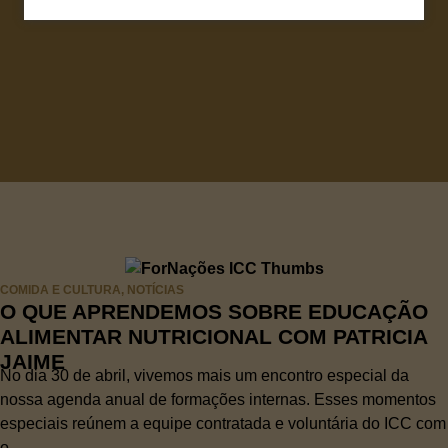
COMIDA E CULTURA
,
NOTÍCIAS
O QUE APRENDEMOS SOBRE EDUCAÇÃO
ALIMENTAR NUTRICIONAL COM PATRICIA
JAIME
No dia 30 de abril, vivemos mais um encontro especial da
nossa agenda anual de formações internas. Esses momentos
especiais reúnem a equipe contratada e voluntária do ICC com
o...