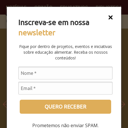
NOTÍCIAS
OPINIÃO
EDUCATIVOS
BIBLIOTECA
O QUE
FAÇA P
Inscreva-se em nossa
newsletter
SABERES
DA BOCA
Fique por dentro de projetos, eventos e iniciativas
PRA BOCA:
sobre educação alimentar. Receba os nossos
SAIBA
conteúdos!
COMO FOI
O
SEMINÁRIO
LEIA MAIS
QUERO RECEBER
Prometemos não enviar SPAM.