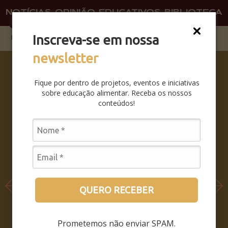
NOTÍCIAS
OPINIÃO
EDUCATIVOS
BIBLIOTECA
O QU
FAÇA 
Inscreva-se em nossa
newsletter
SABERES
DA BOCA
Fique por dentro de projetos, eventos e iniciativas
PRA
sobre educação alimentar. Receba os nossos
BOCA:
conteúdos!
SAIBA
COMO
FOI O
SEMINÁRI
O
LEIA MAIS
QUERO RECEBER
Prometemos não enviar SPAM.